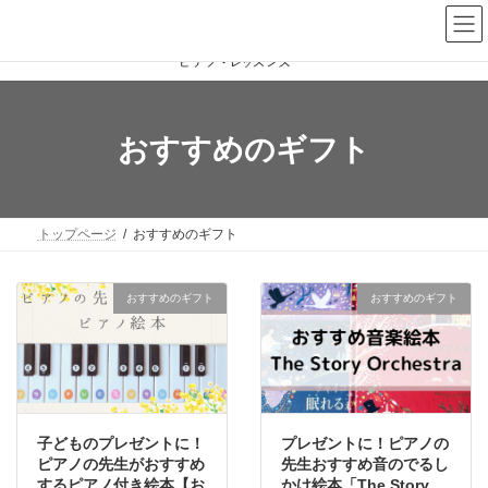
コ
ナ
ン
ビ
テ
ゲ
ン
ー
ツ
シ
へ
ョ
ス
ン
おすすめのギフト
キ
に
ッ
移
プ
動
トップページ
おすすめのギフト
おすすめのギフト
おすすめのギフト
子どものプレゼントに！
プレゼントに！ピアノの
ピアノの先生がおすすめ
先生おすすめ音のでるし
するピアノ付き絵本【お
かけ絵本「The Story