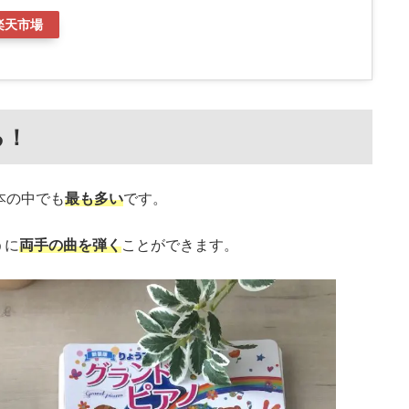
楽天市場
る！
本の中でも
最も多い
です。
うに
両手の曲を弾く
ことができます。