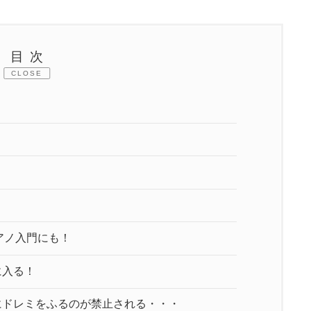
目次
CLOSE
！
アノ入門にも！
に入る！
にドレミをふるのが禁止される・・・