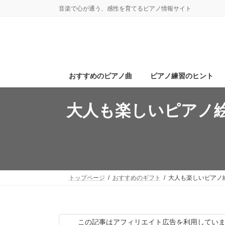
コ
ナ
音楽で心が通う、感性を育てるピアノ情報サイト
ン
ビ
テ
ゲ
ン
ー
ツ
シ
へ
ョ
ス
ン
おすすめのピアノ曲
ピアノ練習のヒント
キ
に
ッ
移
プ
動
大人も楽しいピアノ
トップページ
おすすめのギフト
大人も楽しいピアノ
この記事はアフィリエイト広告を利用してい