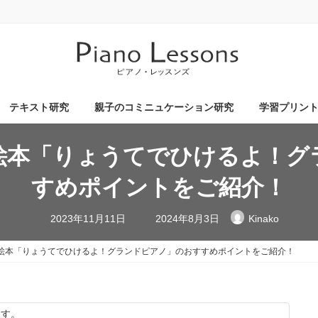
テキスト研究
親子のコミニュケーション研究
学習プリン
絵本「りょうてでひけるよ！グ
すめポイントをご紹介！
最
2023年11月11日
2024年8月3日
Kinako
終
更
新
絵本「りょうてでひけるよ！グランドピアノ」のおすすめポイントをご紹介！
日
時
:
ます。