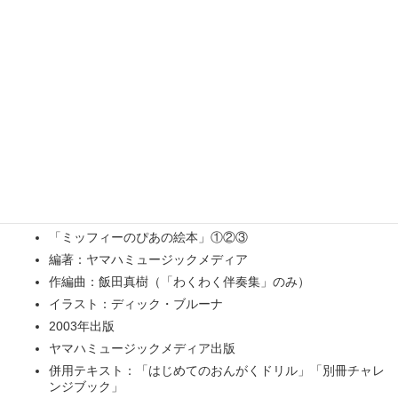
水遊び・・・装飾音で水がはねる様子を表します。
サイクリング・・・途中の風景の様子を「ドミソ」「ドファラ」
「シファソ」の和音で表現します。
テキスト概要
「ミッフィーのぴあの絵本」①②③
編著：ヤマハミュージックメディア
作編曲：飯田真樹（「わくわく伴奏集」のみ）
イラスト：ディック・ブルーナ
2003年出版
ヤマハミュージックメディア出版
併用テキスト：「はじめてのおんがくドリル」「別冊チャレ
ンジブック」