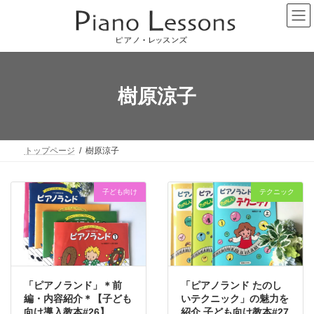
コ
ナ
ン
ビ
テ
ゲ
ン
ー
ツ
シ
へ
ョ
ス
ン
樹原涼子
キ
に
ッ
移
プ
動
トップページ
樹原涼子
子ども向け
テクニック
「ピアノランド」＊前
「ピアノランド たのし
編・内容紹介＊【子ども
いテクニック」の魅力を
向け導入教本#26】
紹介 子ども向け教本#27