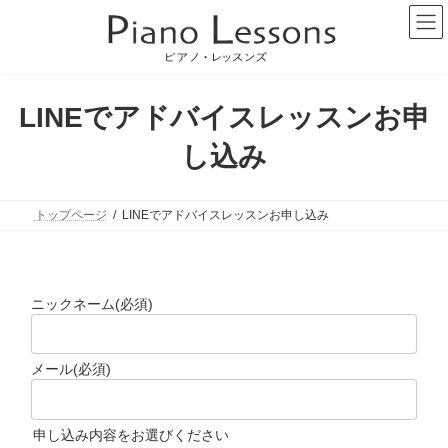
コ
ナ
ン
ビ
テ
ゲ
ン
ー
ツ
シ
へ
ョ
LINEでアドバイスレッスンお申
ス
ン
キ
に
し込み
ッ
移
プ
動
トップページ
LINEでアドバイスレッスンお申し込み
ニックネーム
(必須)
メール
(必須)
申し込み内容をお選びください