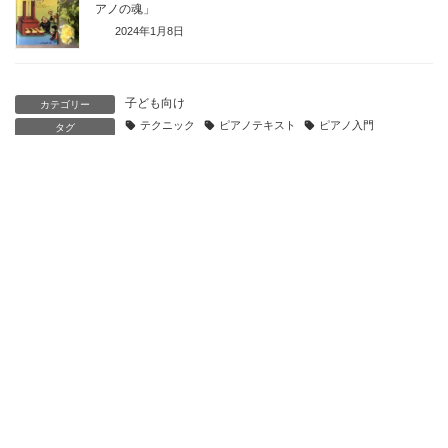
アノの魂」
2024年1月8日
子ども向け
カテゴリー
テクニック
ピアノテキスト
ピアノ入門
タグ
ピアノ初心者
ピアノ教本
ピアノ教材
ピアノ独学
大人のピアノ
日本
永瀬まゆみ
前の記事
【独学・初心者・大人のピアノ】おすすめ教材〜子ども向けテキスト編〜
2022年3月28日