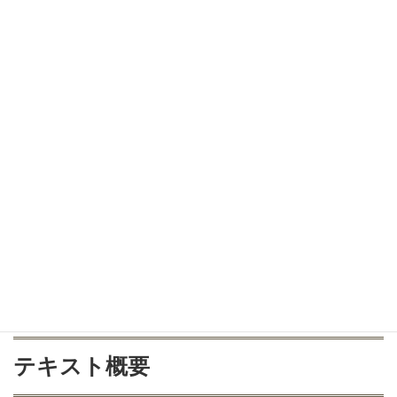
スケール・カデンツ・アルペジオ
ここでは、カタカナの「ドレミ」とその上に書かれた指番号を見
て次の練習をします。
１オクターブの
音階（スケール）
Ⅰ-Ⅳ-Ⅴ-Ⅴ7-Ⅰの
カデンツァ
を基本形・第一、第二転回形で
Ⅰの和音の
アルペジオ
これらを
ハ長調
と
イ短調
で弾きます。
以上、内容を詳しく見てきました。
テキスト概要