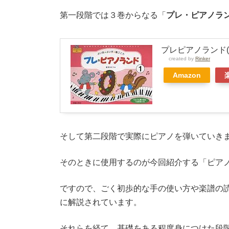
「ピアノランド」１〜５
ピアノランドとは樹原涼子先生による全５巻
樹原先生は「
二段階導入法」
を採用していま
二段階導入法は、幼児へのピアノ導入に二段
第一段階では３巻からなる「
プレ・ピアノラ
プレピアノランド(
created by
Rinker
Amazon