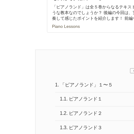
後編では、実際に全ての曲を演奏して感じた
「ピアノランド」＊後編・ポイン
も向け導入教本#26】
「ピアノランド」は全５巻からなるテキスト
うな教本なのでしょうか？ 後編の今回は、
奏して感じたポイントを紹介します！ 前編
Piano Lessons