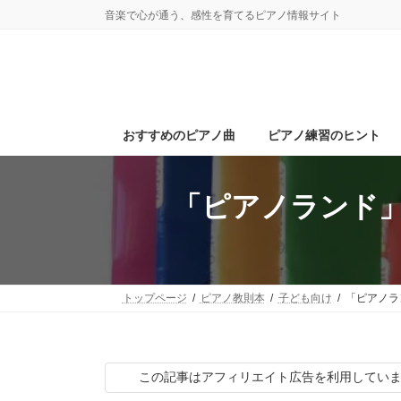
コ
ナ
音楽で心が通う、感性を育てるピアノ情報サイト
ン
ビ
テ
ゲ
ン
ー
ツ
シ
へ
ョ
ス
ン
おすすめのピアノ曲
ピアノ練習のヒント
キ
に
ッ
移
プ
動
「ピアノランド」
トップページ
ピアノ教則本
子ども向け
「ピアノラ
この記事はアフィリエイト広告を利用してい