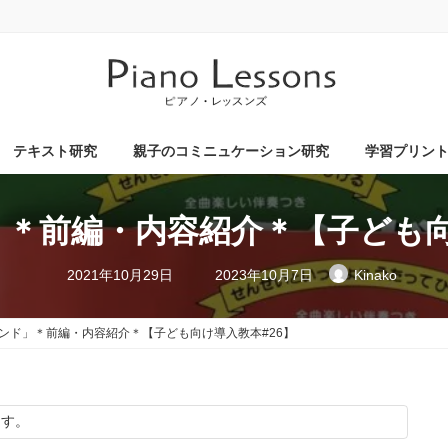
テキスト研究
親子のコミニュケーション研究
学習プリン
＊前編・内容紹介＊【子ども向
最
2021年10月29日
2023年10月7日
Kinako
終
更
新
日
ンド」＊前編・内容紹介＊【子ども向け導入教本#26】
時
:
ます。